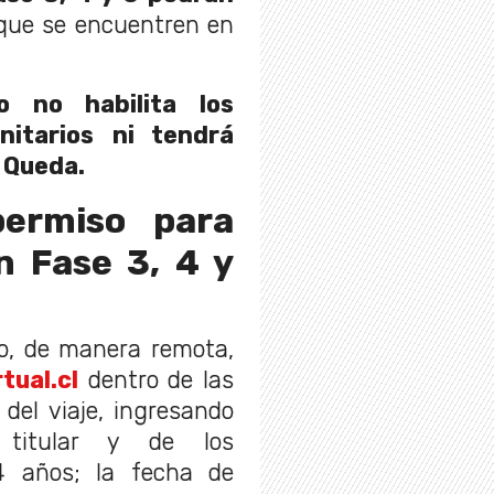
ue se encuentren en
o no habilita los
itarios
ni tendrá
 Queda.
ermiso para
en Fase
3, 4 y
lo, de manera remota,
tual.cl
dentro de las
del viaje, ingresando
 titular y de los
 años; la fecha de