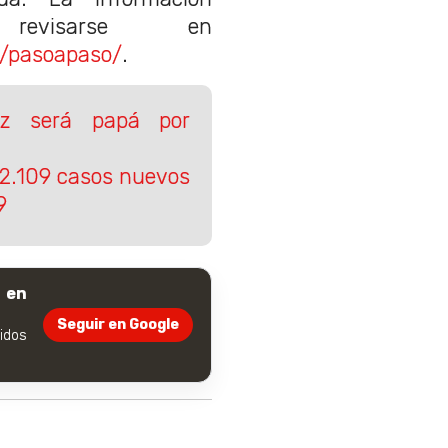
 revisarse en
s/pasoapaso/
.
niz será papá por
 2.109 casos nuevos
9
 en
Seguir en Google
dos