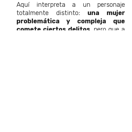
Aquí interpreta a un personaje
totalmente distinto:
una mujer
problemática y compleja que
comete ciertos delitos
, pero que a
su vez des muy inteligente y
ambiciosa. Se trata de Lee Israel, una
mujer que escribía biografías de
artistas durante los años setenta y
ochenta.
Pero cuando ya no le
publican sus libros, comienza a
realizar falsificaciones.