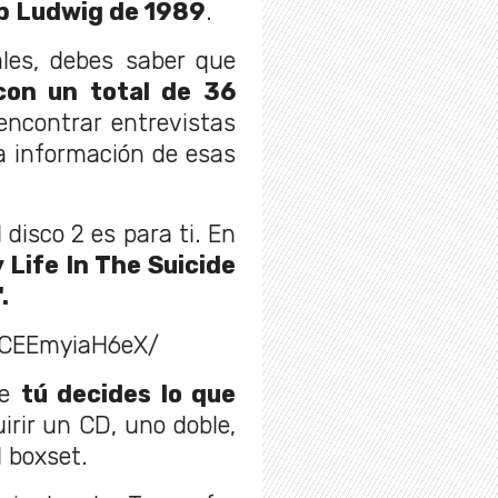
ob Ludwig de 1989
.
ales, debes saber que
 con un total de 36
encontrar entrevistas
a información de esas
 disco 2 es para ti. En
 Life In The Suicide
.
/CEEmyiaH6eX/
ue
tú decides lo que
irir un CD, uno doble,
l boxset.