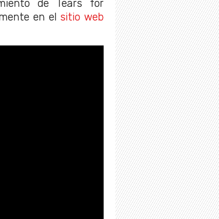
miento de Tears for
amente en el
sitio web