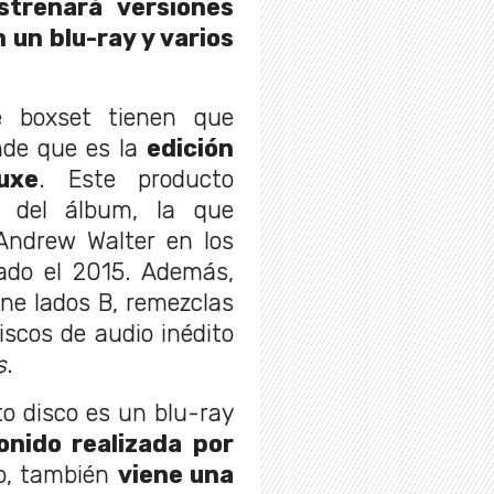
strenará versiones
 un blu-ray y varios
e boxset tienen que
nde que es la
edición
uxe
. Este producto
n del álbum, la que
Andrew Walter en los
zado el 2015. Además,
ne lados B, remezclas
iscos de audio inédito
s
.
o disco es un blu-ray
onido realizada por
o, también
viene una