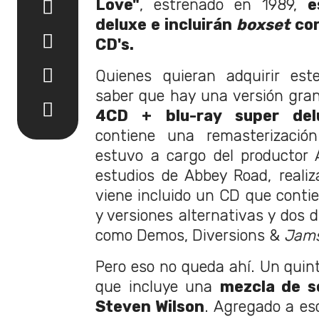
Love"
, estrenado en 1989,
e
deluxe e incluirán
boxset
con
CD's.
Quienes quieran adquirir est
saber que hay una versión gra
4CD + blu-ray super del
contiene una remasterizació
estuvo a cargo del productor 
estudios de Abbey Road, reali
viene incluido un CD que contie
y versiones alternativas y dos d
como Demos, Diversions &
Jam
Pero eso no queda ahí. Un quint
que incluye una
mezcla de s
Steven Wilson
. Agregado a es