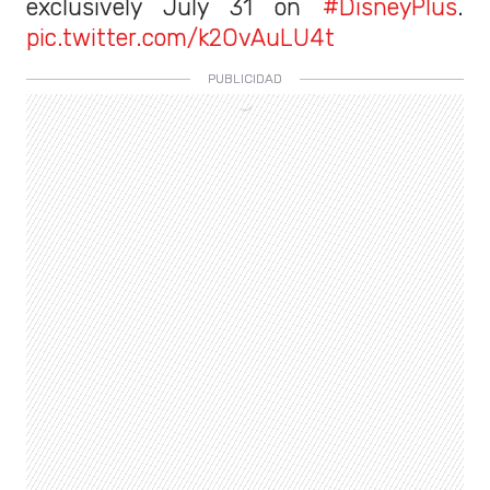
exclusively July 31 on
#DisneyPlus
.
pic.twitter.com/k2OvAuLU4t