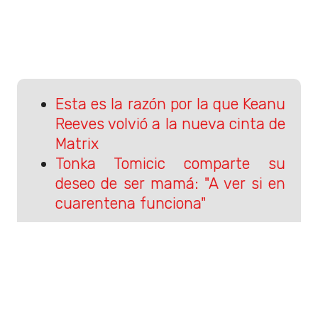
Esta es la razón por la que Keanu
Reeves volvió a la nueva cinta de
Matrix
Tonka Tomicic comparte su
deseo de ser mamá: "A ver si en
cuarentena funciona"
Sigue a Rockandpop.cl en Google
Discover
Recibe nuestros contenidos directamente en tu
feed.