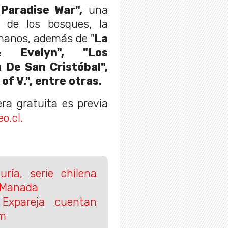
 Paradise War",
una
n de los bosques, la
umanos, además de "
La
& Evelyn", "Los
a De San Cristóbal",
of V.", entre otras.
a gratuita es previa
o.cl.
uría, serie chilena
a Manada
 Expareja cuentan
om