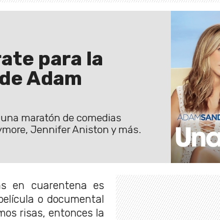
ate para la
 de Adam
rá una maratón de comedias
ymore, Jennifer Aniston y más.
as en cuarentena es
película o documental
mos risas, entonces la