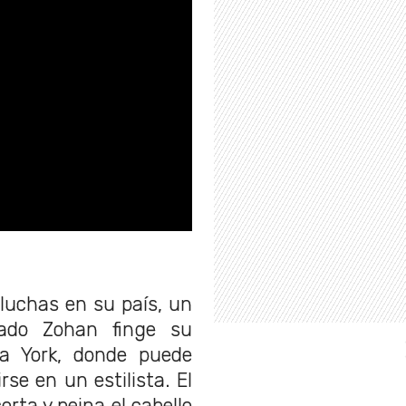
luchas en su país, un
amado Zohan finge su
a York, donde puede
se en un estilista. El
rta y peina el cabello