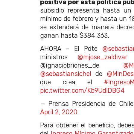
positiva por esta política púb
subsidio representa hasta un 
mínimo de febrero y hasta un 
se extenderá de manera decrec
ganan hasta $384.363.
AHORA – El Pdte
@sebastia
ministros
@mjose_zaldivar
@ignaciobriones_de
@M
@sebastiansichel
de
@MinDesa
que crea el
#IngresoM
pic.twitter.com/Kb9UdIDBG4
— Prensa Presidencia de Chil
April 2, 2020
Para obtener el beneficio, debe
del
Ingreso Mínimo Garantizado