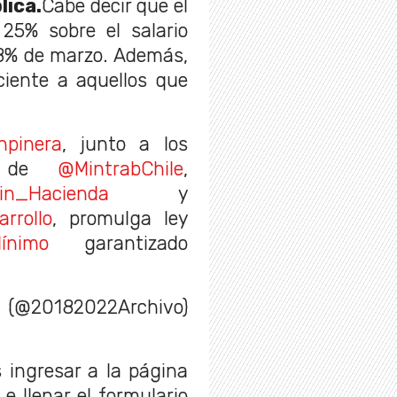
lica.
Cabe decir que el
25% sobre el salario
18% de marzo. Además,
iente a aquellos que
npinera
, junto a los
de
@MintrabChile
,
in_Hacienda
y
rrollo
, promulga ley
ínimo
garantizado
e (@20182022Archivo)
s ingresar a la página
e llenar el formulario