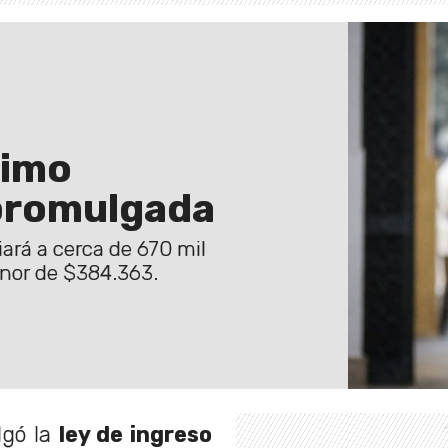
nimo
 promulgada
ará a cerca de 670 mil
enor de $384.363.
lgó la
ley de ingreso