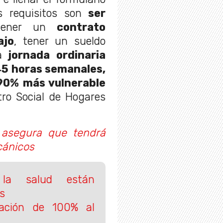
s requisitos son
ser
tener un
contrato
ajo
, tener un sueldo
a
jornada ordinaria
45 horas semanales,
90% más vulnerable
tro Social de Hogares
asegura que tendrá
cánicos
 la salud están
s
cación de 100% al