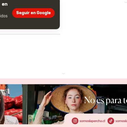
 en
Seguir en Google
dos