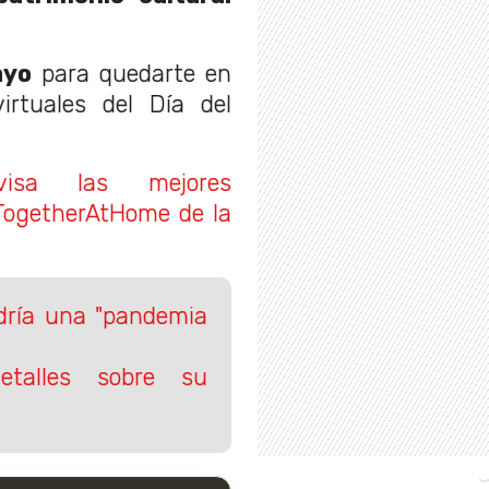
ayo
para quedarte en
irtuales del Día del
visa las mejores
#TogetherAtHome de la
dría una "pandemia
talles sobre su