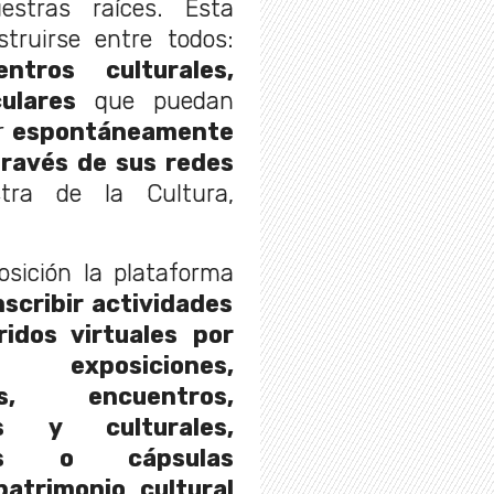
estras raíces. Esta
struirse entre todos:
ntros culturales,
ulares
que puedan
ir
espontáneamente
través de sus redes
tra de la Cultura,
sición la plataforma
nscribir actividades
ridos virtuales por
exposiciones,
es, encuentros,
as y culturales,
ones o cápsulas
patrimonio cultural