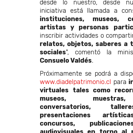
desde lo nuestro, desde nu
iniciativa está llamada a con
instituciones, museos, ce
artistas y personas partic
inscribir actividades o compart
relatos, objetos, saberes a 
sociales
", comentó la minis
Consuelo Valdés
.
Próximamente se podrá a dispo
www.diadelpatrimonio.cl
para
i
virtuales tales como recor
museos, muestras, 
conversatorios, taller
presentaciones artístic
concursos, publicaci
audiovisuales en torno al 