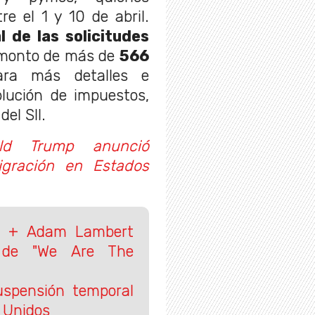
e el 1 y 10 de abril.
l de las solicitudes
 monto de más de
566
ara más detalles e
olución de impuestos,
del SII.
ld Trump anunció
igración en Estados
n + Adam Lambert
 de "We Are The
spensión temporal
 Unidos