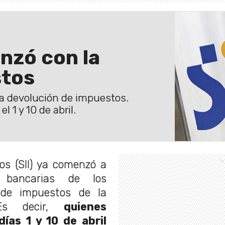
nzó con la
stos
la devolución de impuestos.
 1 y 10 de abril.
os (SII) ya comenzó a
 bancarias de los
 de impuestos de la
Es decir,
quienes
ías 1 y 10 de abril