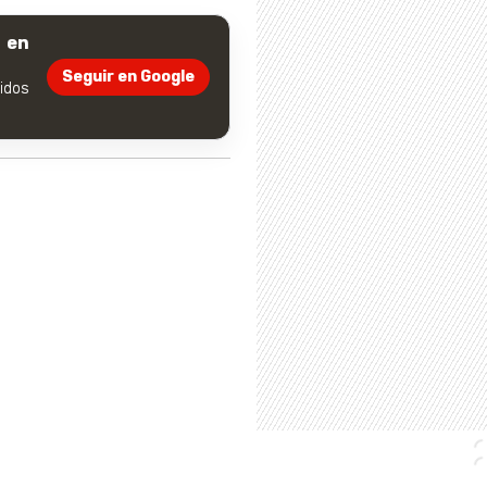
 en
Seguir en Google
dos