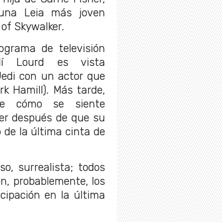
a una Leia más joven
 of Skywalker.
rograma de televisión
lí Lourd es vista
Jedi con un actor que
k Hamill). Más tarde,
re cómo se siente
her después de que su
 de la última cinta de
oso, surrealista; todos
on, probablemente, los
icipación en la última