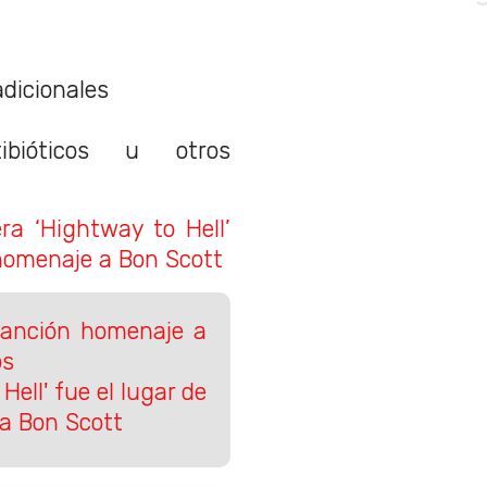
dicionales
ibióticos u otros
ra ‘Hightway to Hell’
 homenaje a Bon Scott
canción homenaje a
os
ell' fue el lugar de
a Bon Scott