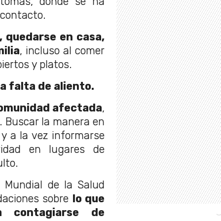
ntomas, dónde se ha
 contacto.
, quedarse en casa,
ilia
, incluso al comer
biertos y platos.
a falta de aliento.
 comunidad afectada
,
. Buscar la manera en
 y a la vez informarse
ridad en lugares de
lto.
n Mundial de la Salud
daciones sobre
lo que
 contagiarse de