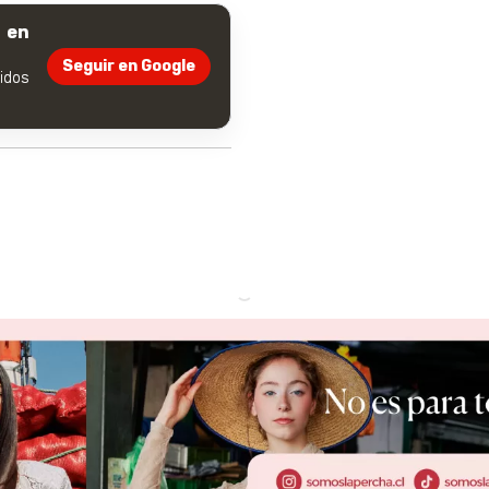
 en
Seguir en Google
dos