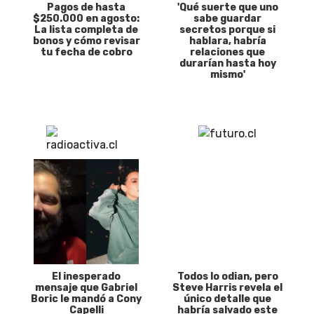
Pagos de hasta
'Qué suerte que uno
$250.000 en agosto:
sabe guardar
La lista completa de
secretos porque si
bonos y cómo revisar
hablara, habría
tu fecha de cobro
relaciones que
durarían hasta hoy
mismo'
El inesperado
Todos lo odian, pero
mensaje que Gabriel
Steve Harris revela el
Boric le mandó a Cony
único detalle que
Capelli
habría salvado este