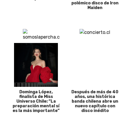
polémico disco de Iron
Maiden
Dominga López,
Después de más de 40
finalista de Miss
años, una histórica
Universo Chile: “La
banda chilena abre un
preparación mental sí
nuevo capítulo con
es la más importante”
disco inédito