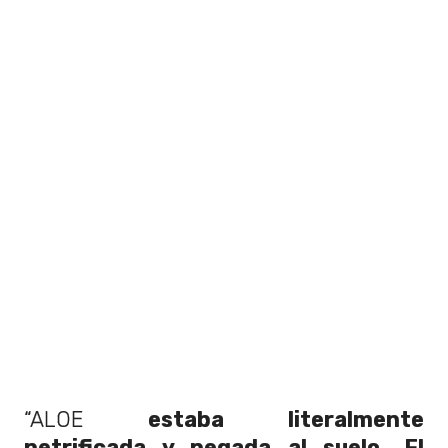
“ALOE
estaba literalmente
petrificada y pegada al suelo.
El