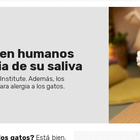
a en humanos
a de su saliva
 Institute. Además, los
ra alergia a los gatos.
 los gatos?
Está bien,