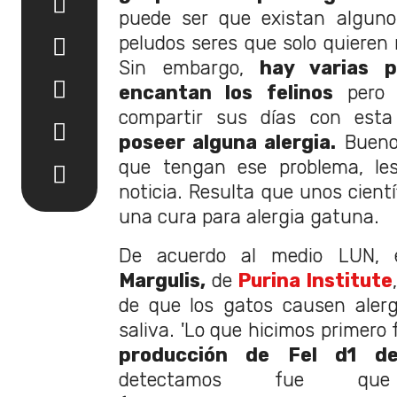
puede ser que existan alguno
peludos seres que solo quieren 
Sin embargo,
hay varias 
encantan los felinos
pero 
compartir sus días con est
poseer alguna alergia.
Bueno,
que tengan ese problema, l
noticia. Resulta que unos cientí
una cura para alergia gatuna.
De acuerdo al medio LUN, e
Margulis,
de
Purina Institute
de que los gatos causen aler
saliva. 'Lo que hicimos primero
producción de Fel d1 del
detectamos fue qu