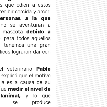
s que odien a estos
recibir comida y amor.
personas a la que
no se aventuran a
a mascota
debido a
 para todos aquellos
es tenemos una gran
ficos lograron dar con
l veterinario
Pablo
, explicó que el motivo
gia es a causa de su
 fue
medir el nivel de
animal,
y lo que
e se produce