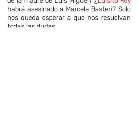
de la madre de Luis Miguel? ¿
Luisito Rey
habrá asesinado a Marcela Basteri? Solo
nos queda esperar a que nos resuelvan
todas las dudas.
Australia: Artistas opinan sobre
catástrofe y llaman a tomar
conciencia
Por filtración del examen el
Consejo de Rectores suspende la
PSU de historia
Sigue a Rockandpop.cl en Google
Discover
Recibe nuestros contenidos directamente en tu
feed.