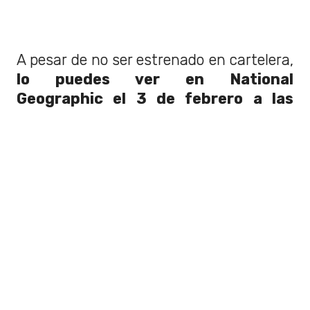
A pesar de no ser estrenado en cartelera,
lo puedes ver en National
Geographic el 3 de febrero a las
23:00.
También se repetirá el 9 a las
00.30 y el 15 de febrero a las 23:55.
puedes ver el trailer del documental acá