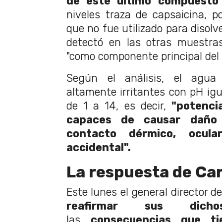
de este último compuesto 
niveles traza de capsaicina, p
que no fue utilizado para disolv
detectó en las otras muestras
"como componente principal del 
Según el análisis, el agua
altamente irritantes con pH igu
de 1 a 14, es decir,
"potenci
capaces de causar daño 
contacto dérmico, ocula
accidental".
La respuesta de Ca
Este lunes el general director 
reafirmar sus di
las
consecuencias que ti