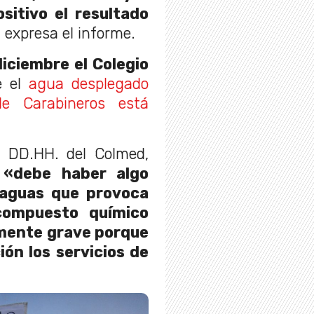
sitivo el resultado
", expresa el informe.
iciembre el Colegio
e el
agua desplegado
e Carabineros está
e DD.HH. del Colmed,
e
«debe haber algo
a aguas que provoca
compuesto químico
rmente grave porque
ón los servicios de