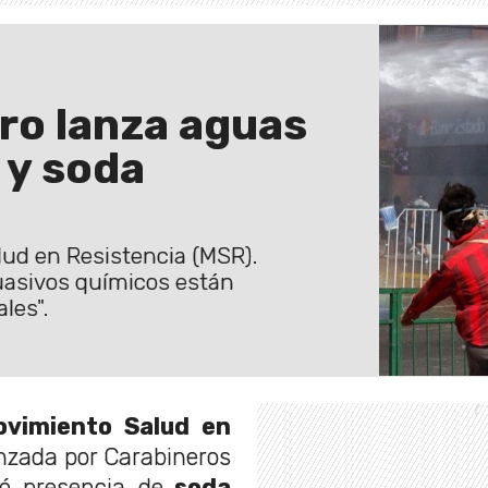
rro lanza aguas
 y soda
lud en Resistencia (MSR).
uasivos químicos están
les".
vimiento Salud en
nzada por Carabineros
jó presencia de
soda