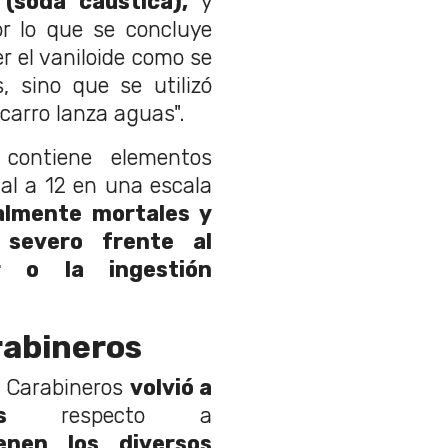
(soda cáustica),
y
or lo que se concluye
er el vaniloide como se
, sino que se utilizó
carro lanza aguas".
 contiene elementos
al a 12 en una escala
almente mortales y
severo frente al
r o la ingestión
rabineros
de Carabineros
volvió a
chos
respecto a
enen los diversos