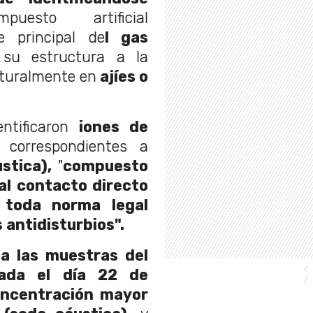
uesto artificial
e principal de
l gas
su estructura a la
aturalmente en
ajíes o
tificaron
iones de
correspondientes a
stica),
"
compuesto
al contacto directo
toda norma legal
 antidisturbios".
a las muestras del
ada el día 22 de
oncentración mayor