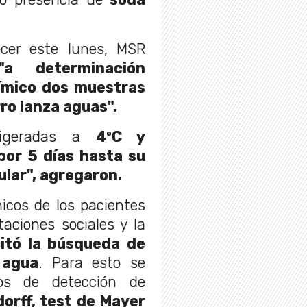
cer este lunes, MSR
"a determinación
uímico dos muestras
ro lanza aguas".
igeradas a
4ºC y
por 5 días hasta su
lar", agregaron.
icos de los pacientes
aciones sociales y la
citó la búsqueda de
 agua
. Para esto se
tos de detección de
orff, test de Mayer