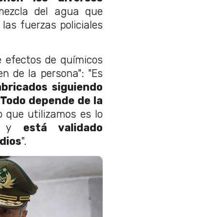
ezcla del agua que
las fuerzas policiales
e efectos de químicos
n de la persona": "Es
abricados siguiendo
 Todo depende de la
o que utilizamos es lo
do y
está validado
dios
".