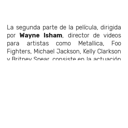
La segunda parte de la película, dirigida
por
Wayne Isham
, director de videos
para artistas como Metallica, Foo
Fighters, Michael Jackson, Kelly Clarkson
y Britney Spear, consiste en la actuación
en vivo en el
Forum de Los Ángeles el
5 de agosto de 2017.
¿Dónde verlo?
Prepárate para esta función única que
comenzará su preventa este
9 de
octubre
a través de las boleterías de los
cines seleccionados y en sus respectivas