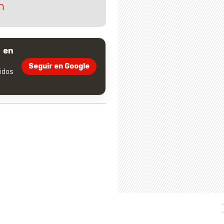
n
 en
Seguir en Google
dos