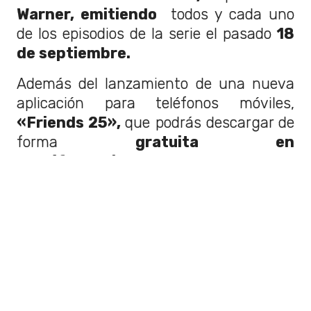
Warner, emitiendo
todos y cada uno
de los episodios de la serie el pasado
18
de septiembre.
Además del lanzamiento de una nueva
aplicación para teléfonos móviles,
«Friends 25»,
que podrás descargar de
forma
gratuita en
teléfonos iPhone desde el 7 en
adelante, iPad sexta generación,
iPadPro tercera generación y
teléfonos Android
y encontrarás
juegos de trivia, filtros para sacarte
fotos reviviendo icónicos momentos de
la sitcom y mucho más.
¡Te dejamos un vídeo con algunos de los