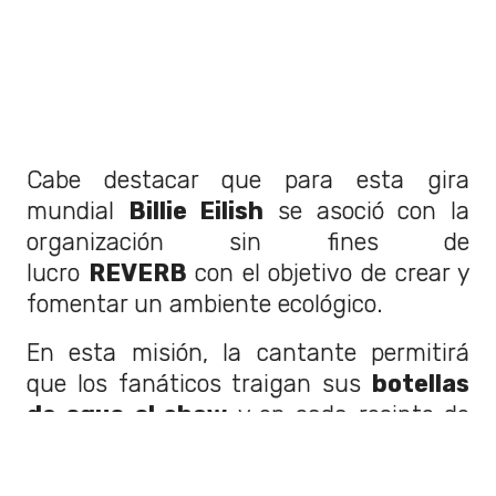
Cabe destacar que para esta gira
mundial
Billie Eilish
se asoció con la
organización sin fines de
lucro
REVERB
con el objetivo de crear y
fomentar un ambiente ecológico.
En esta misión, la cantante permitirá
que los fanáticos traigan sus
botellas
de agua al show
y en cada recinto de
sus espectáculos habrían
estaciones
de agua
para los asistentes y para el