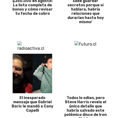
$250.000 en agosto:
sabe guardar
La lista completa de
secretos porque si
bonos y cómo revisar
hablara, habría
tu fecha de cobro
relaciones que
durarían hasta hoy
mismo'
El inesperado
Todos lo odian, pero
mensaje que Gabriel
Steve Harris revela el
Boric le mandó a Cony
único detalle que
Capelli
habría salvado este
polémico disco de Iron