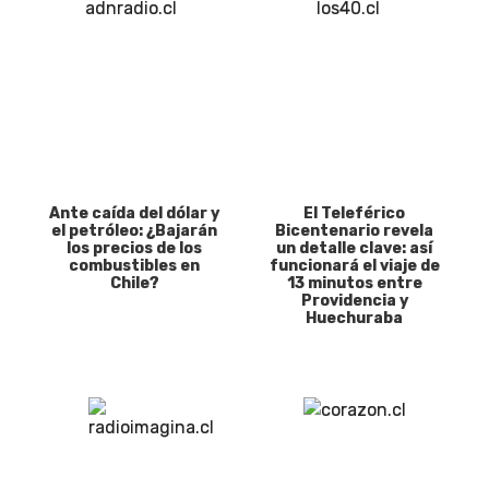
Ante caída del dólar y
El Teleférico
el petróleo: ¿Bajarán
Bicentenario revela
los precios de los
un detalle clave: así
combustibles en
funcionará el viaje de
Chile?
13 minutos entre
Providencia y
Huechuraba