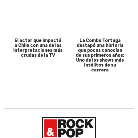
El actor que impactó
La Combo Tortuga
a Chile con una de las
destapó una historia
interpretaciones más
que pocos conocían
crudas de la TV
de sus primeros años:
Uno de los shows más
insólitos de su
carrera