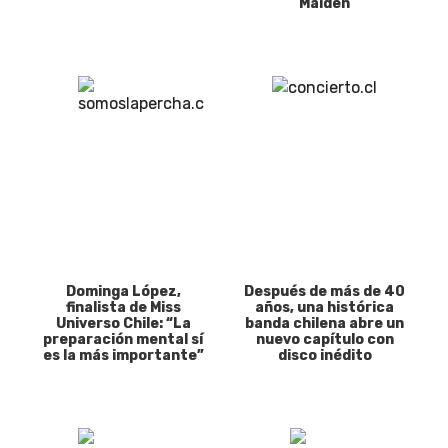
Maiden
Dominga López,
Después de más de 40
finalista de Miss
años, una histórica
Universo Chile: “La
banda chilena abre un
preparación mental sí
nuevo capítulo con
es la más importante”
disco inédito