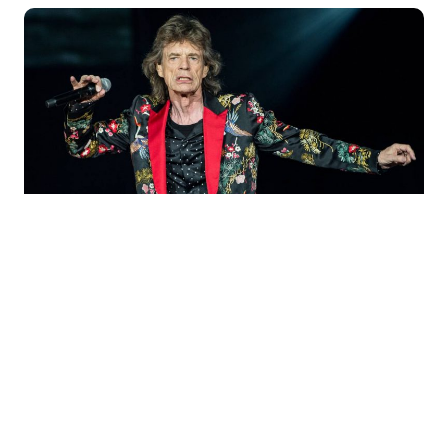
Los cuidados del cantante
tras la
operación son primordiales para
culminar la gira
, por lo mismo, dispuso
un gimnasio en una suite al lado de la
habitación del hotel. La fuente añadió
que "Mick hace pesas libres y tiene