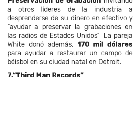
Preservación de Grabación
invitando
a otros líderes de la industria a
desprenderse de su dinero en efectivo y
“ayudar a preservar la grabaciones en
las radios de Estados Unidos”. La pareja
White donó además,
170 mil dólares
para ayudar a restaurar un campo de
béisbol en su ciudad natal en Detroit.
7.“Third Man Records”
Su pasión por lo analógico lo llevó a
fundar el año 2009 su propio sello
discográfico, ubicado en Nashville,
“Third Man Records”
, cuyo nombre
está inspirado en la película “The third
man” de Carol Reed