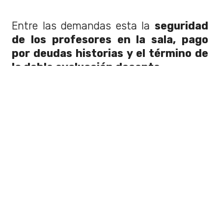
Entre las demandas esta la
seguridad
de los profesores en la sala, pago
por deudas historias y el término de
la doble evaluación docente.
Te dejamos los desvíos por la
marcha publicados por la Red
Metropolitana de Movilidad:
🔴⚪Para tu mejor movilidad 🎈.
Recuerda que hoy se realiza marcha de
profesores por Alameda. Presta atención
a los desvíos 👇.
https://t.co/jBLHxCuiAS
— Red Movilidad (@Red_Movilidad)
June
6, 2019