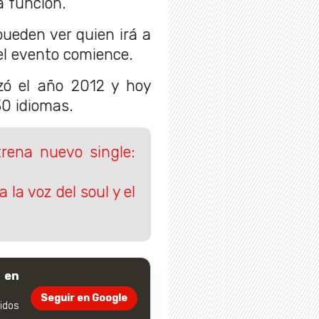
a función.
ueden ver quien irá a
el evento comience.
zó el año 2012 y hoy
30 idiomas.
rena nuevo single:
 la voz del soul y el
 en
Seguir en Google
dos