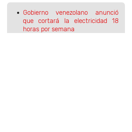
Gobierno venezolano anunció
que cortará la electricidad 18
horas por semana
Las últimas horas de la vida de
Kurt Cobain
Sigue a Rockandpop.cl en Google
Discover
Recibe nuestros contenidos directamente en tu
feed.
Seguir en Google
Contenido patrocinado