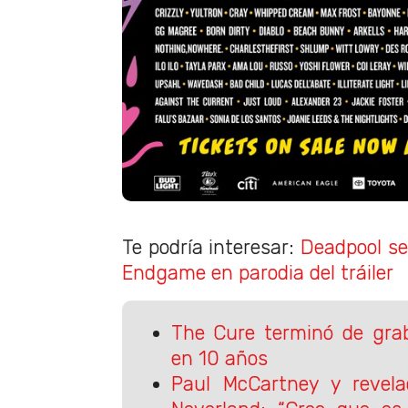
Te podría interesar:
Deadpool se
Endgame en parodia del tráiler
The Cure terminó de grab
en 10 años
Paul McCartney y revela