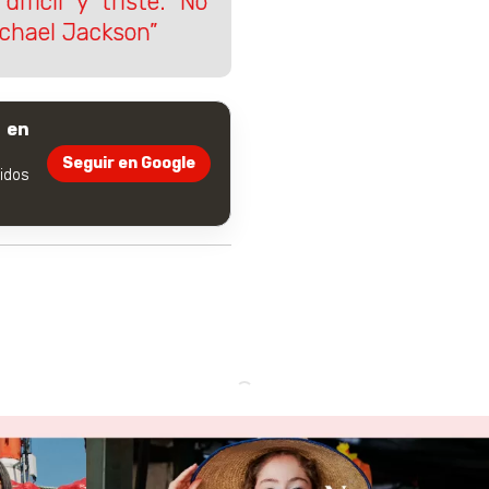
ifícil y triste. No
ichael Jackson”
 en
Seguir en Google
dos