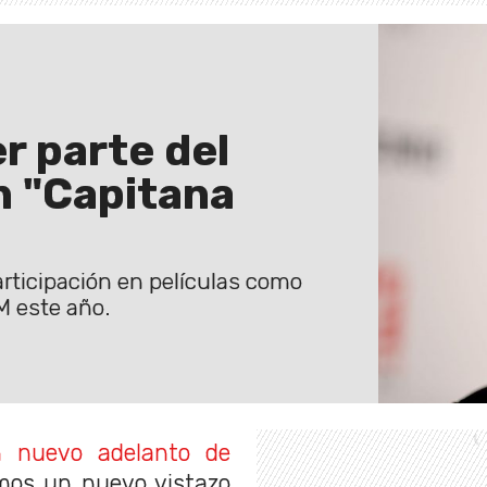
r parte del
n "Capitana
rticipación en películas como
M este año.
n nuevo adelanto de
mos un nuevo vistazo