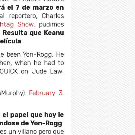
rá el 7 de marzo en
l reportero, Charles
htag Show
, pudimos
.
Resulta que Keanu
elícula
.
ave been Yon-Rogg. He
then, when he had to
 QUICK on Jude Law.
sMurphy)
February 3,
el papel que hoy le
ándose de Yon-Rogg
.
es un villano pero que