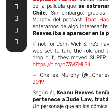
de la película que
se estrena
Chile
. Sin embargo, gracias a
Murphy del podcast
That Has
enterarnos de algo interesante
Reeves iba a aparecer en la p
If not for John Wick 3, he'd h
was set to take the role and 
drop out, they moved SUPER
https://t.co/n73WZML7li
— Charles Murphy (@_Charle
2019
Según él,
Keanu Reeves tenía 
pertenece a Jude Law, trat
Un personaje que en los cómics 