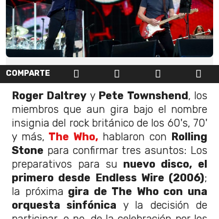
COMPARTE
Roger Daltrey
y
Pete Townshend
, los
miembros que aun gira bajo el nombre
insignia del rock británico de los 60's, 70'
y más,
The Who,
hablaron con
Rolling
Stone
para confirmar tres asuntos: Los
preparativos para su
nuevo disco, el
primero desde Endless Wire (2006)
;
la próxima
gira de The Who con una
orquesta sinfónica
y la decisión de
participar, o no, de la celebración por los