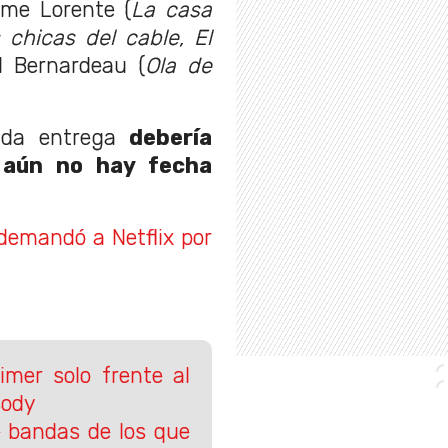
aime Lorente (
La casa
 chicas del cable, El
l Bernardeau (
Ola de
nda entrega
debería
 aún no hay fecha
 demandó a Netflix por
imer solo frente al
sody
e bandas de los que