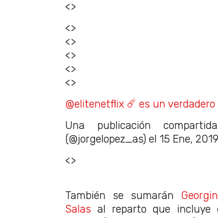
<>
<>
<>
<>
<>
<>
@elitenetflix ☄️ es un verdadero 
Una publicación compart
(@jorgelopez_as) el
15 Ene, 2019
<>
También se sumarán
Georgi
Salas
al reparto que incluye 