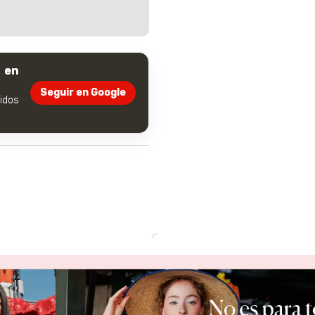
 en
Seguir en Google
dos