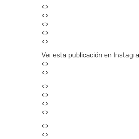
<>
<>
<>
<>
<>
Ver esta publicación en Instag
<>
<>
<>
<>
<>
<>
<>
<>