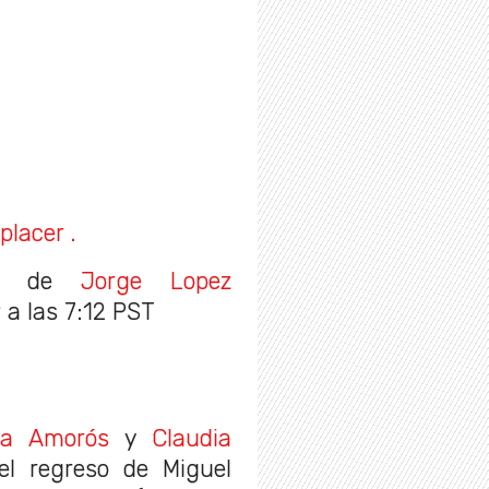
placer .
ida de
Jorge Lopez
 a las 7:12 PST
na Amorós
y
Claudia
el regreso de Miguel