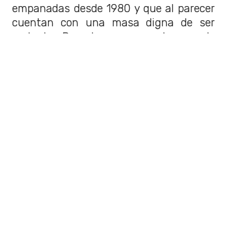
empanadas desde 1980 y que al parecer
cuentan con una masa digna de ser
probada. Por algo ocupan el segundo
puesto de esta lista.
Precio:
$1.300.
3. Da Dino
Aunque la especialidad de este local es
la comida italiana, las empanadas al
parecer, son sublimes. ¿Dónde queda?
Av. Apoquindo #4400, Las Condes.