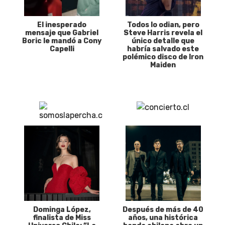
El inesperado
Todos lo odian, pero
mensaje que Gabriel
Steve Harris revela el
Boric le mandó a Cony
único detalle que
Capelli
habría salvado este
polémico disco de Iron
Maiden
Dominga López,
Después de más de 40
finalista de Miss
años, una histórica