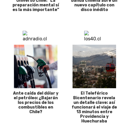
Universo Chile: “La
banda chilena abre un
preparación mental sí
nuevo capítulo con
es la más importante”
disco inédito
Ante caída del dólar y
El Teleférico
el petróleo: ¿Bajarán
Bicentenario revela
los precios de los
un detalle clave: así
combustibles en
funcionará el viaje de
Chile?
13 minutos entre
Providencia y
Huechuraba