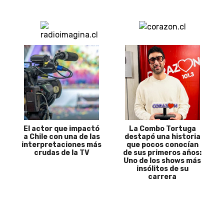
El actor que impactó
La Combo Tortuga
a Chile con una de las
destapó una historia
interpretaciones más
que pocos conocían
crudas de la TV
de sus primeros años:
Uno de los shows más
insólitos de su
carrera