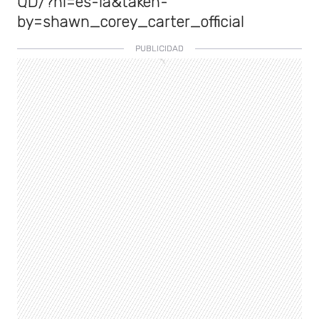
QD/?hl=es-la&taken-
by=shawn_corey_carter_official