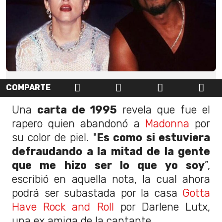
COMPARTE
Una
carta de 1995
revela que fue el
rapero quien abandonó a
Madonna
por
su color de piel. "
Es como si estuviera
defraudando a la mitad de la gente
que me hizo ser lo que yo soy
”,
escribió en aquella nota, la cual ahora
podrá ser subastada por la casa
Gotta
Have Rock and Roll
por Darlene Lutx,
una ex amiga de la cantante.