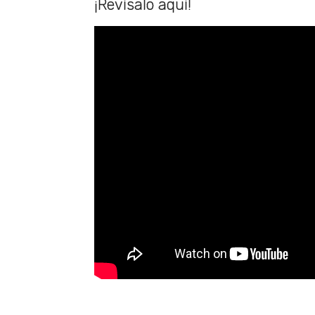
¡Revísalo aquí!