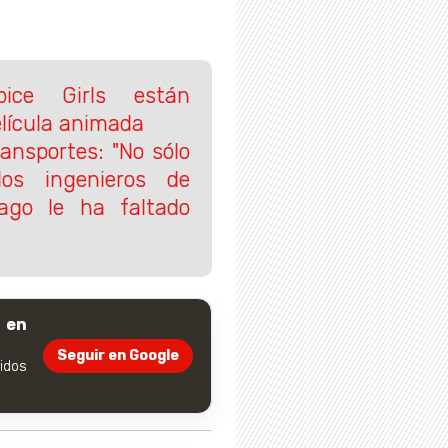
ice Girls están
lícula animada
ransportes: "No sólo
os ingenieros de
iago le ha faltado
 en
Seguir en Google
dos