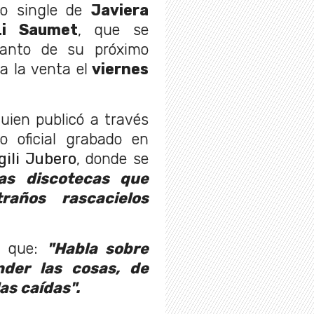
o single de
Javiera
Li Saumet
, que se
lanto de su próximo
a la venta el
viernes
uien publicó a través
o oficial grabado en
gili Jubero
, donde se
as discotecas que
raños rascacielos
la que:
"H
abla sobre
nder las cosas, de
as caídas".