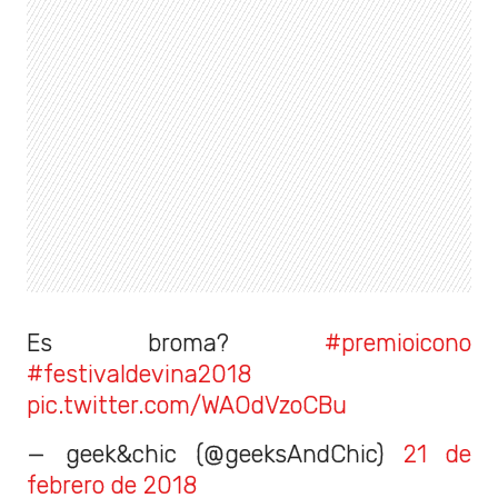
Es broma?
#premioicono
#festivaldevina2018
pic.twitter.com/WAOdVzoCBu
— geek&chic (@geeksAndChic)
21 de
febrero de 2018