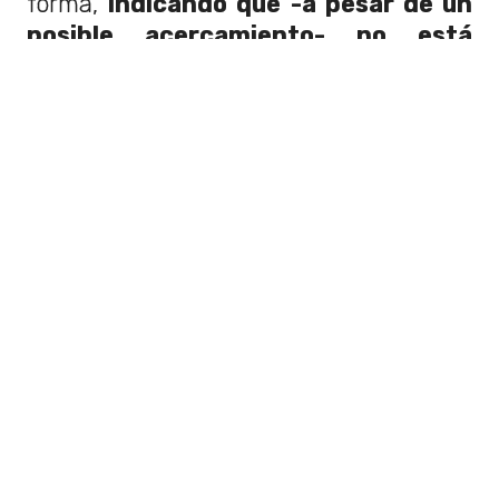
forma,
indicando que -a pesar de un
posible acercamiento- no está
seguro si aceptaría el rol
.