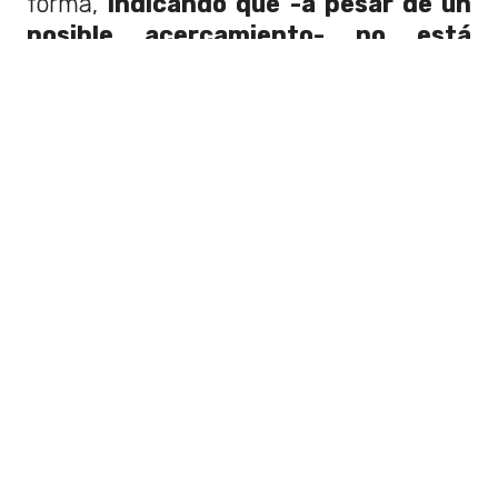
forma,
indicando que -a pesar de un
posible acercamiento- no está
seguro si aceptaría el rol
.