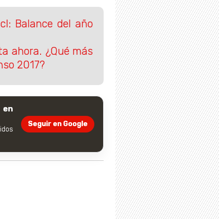
cl: Balance del año
sta ahora. ¿Qué más
enso 2017?
 en
Seguir en Google
dos