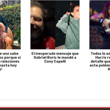
e uno sabe
El inesperado mensaje que
Todos lo o
s porque si
Gabriel Boric le mandó a
Harris r
 relaciones
Cony Capelli
detalle qu
hasta hoy
este polémi
o'
M