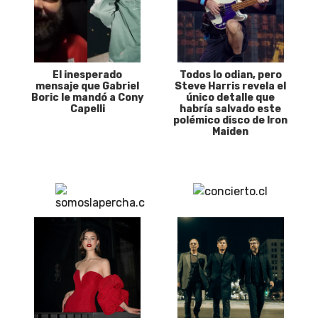
El inesperado
Todos lo odian, pero
mensaje que Gabriel
Steve Harris revela el
Boric le mandó a Cony
único detalle que
Capelli
habría salvado este
polémico disco de Iron
Maiden