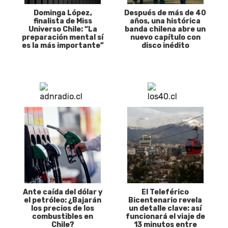
Dominga López,
Después de más de 40
finalista de Miss
años, una histórica
Universo Chile: “La
banda chilena abre un
preparación mental sí
nuevo capítulo con
es la más importante”
disco inédito
Ante caída del dólar y
El Teleférico
el petróleo: ¿Bajarán
Bicentenario revela
los precios de los
un detalle clave: así
combustibles en
funcionará el viaje de
Chile?
13 minutos entre