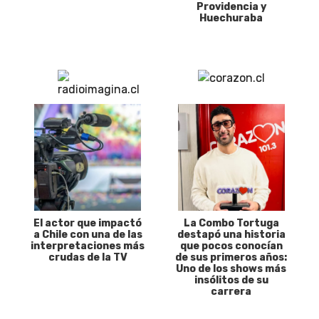
Providencia y
Huechuraba
El actor que impactó
La Combo Tortuga
a Chile con una de las
destapó una historia
interpretaciones más
que pocos conocían
crudas de la TV
de sus primeros años:
Uno de los shows más
insólitos de su
carrera