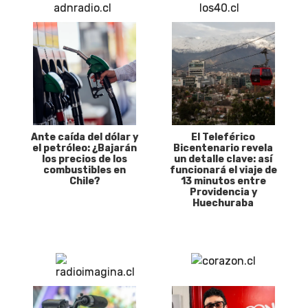
Ante caída del dólar y
El Teleférico
el petróleo: ¿Bajarán
Bicentenario revela
los precios de los
un detalle clave: así
combustibles en
funcionará el viaje de
Chile?
13 minutos entre
Providencia y
Huechuraba