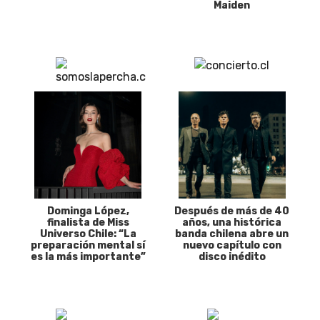
Maiden
Dominga López,
Después de más de 40
finalista de Miss
años, una histórica
Universo Chile: “La
banda chilena abre un
preparación mental sí
nuevo capítulo con
es la más importante”
disco inédito