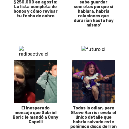
$250.000 en agosto:
sabe guardar
La lista completa de
secretos porque si
bonos y cómo revisar
hablara, habría
tu fecha de cobro
relaciones que
durarían hasta hoy
mismo'
El inesperado
Todos lo odian, pero
mensaje que Gabriel
Steve Harris revela el
Boric le mandó a Cony
único detalle que
Capelli
habría salvado este
polémico disco de Iron