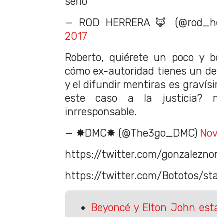
serio
— ROD HERRERA 🦊 (@rod_he
2017
Roberto, quiérete un poco y b
cómo ex-autoridad tienes un deb
y el difundir mentiras es gravís
este caso a la justicia? 
inrresponsable.
— ✸DMC✸ (@The3go_DMC)
Nov
https://twitter.com/gonzalez
https://twitter.com/Bototos/
Beyoncé y Elton John est