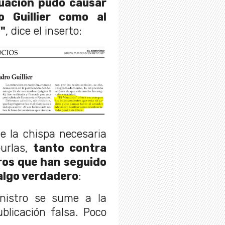
tuación pudo causar
o Guillier como al
"
, dice el inserto:
ue la chispa necesaria
burlas,
tanto contra
ros que han seguido
algo verdadero
:
nistro se sume a la
blicación falsa. Poco