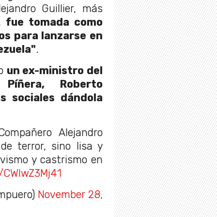
jandro Guillier, más
,
fue tomada como
os para lanzarse en
ezuela"
.
do
un ex-ministro del
Píñera, Roberto
es sociales dándola
Compañero Alejandro
e terror, sino lisa y
vismo y castrismo en
m/CWlwZ3Mj41
mpuero)
November 28,