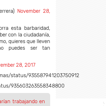
rrera)
November 28,
orra esta barbaridad,
er con la ciudadanía,
imo, quieres que lleven
no puedes ser tan
ember 28, 2017
nomas/status/935587941203750912
status/935603263558348800
arían trabajando en