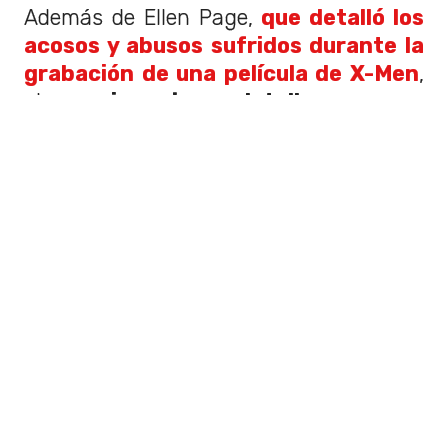
Además de Ellen Page,
que detalló los
acosos y abusos sufridos durante la
grabación de una película de X-Men
,
otras
seis mujeres detallaron en un
reportaje de Los Angeles Times
sus
experiencias con Ratner.