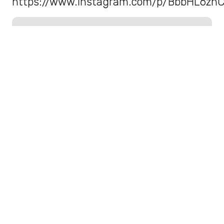
https://www.instagram.com/p/BbbHL6zh
Gal Gadot sobre despido de Brett
Ratner de Wonder Woman 2:
"Todos sabían que era lo
correcto"
Empresa compró terrenos en el
borde de Estados Unidos con
México para boicotear el muro de
Trump
Sigue a Rockandpop.cl en Google
Discover
Recibe nuestros contenidos directamente en tu
feed.