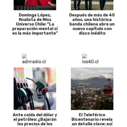
Dominga López,
Después de más de 40
finalista de Miss
años, una histórica
Universo Chile: “La
banda chilena abre un
preparación mental sí
nuevo capítulo con
es la más importante”
disco inédito
Ante caída del dólar y
El Teleférico
el petróleo: ¿Bajarán
Bicentenario revela
los precios de los
un detalle clave: así