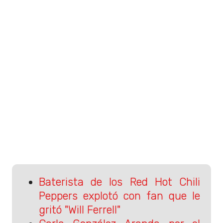
Baterista de los Red Hot Chili
Peppers explotó con fan que le
gritó "Will Ferrell"