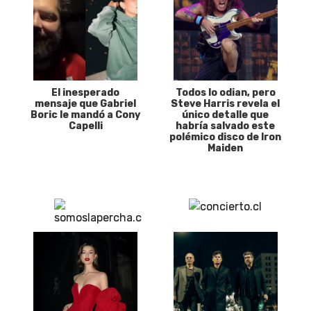
El inesperado
Todos lo odian, pero
mensaje que Gabriel
Steve Harris revela el
Boric le mandó a Cony
único detalle que
Capelli
habría salvado este
polémico disco de Iron
Maiden