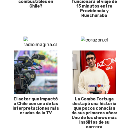
combustibles en
funcionará el viaje de
Chile?
13 minutos entre
Providencia y
Huechuraba
El actor que impactó
La Combo Tortuga
a Chile con una de las
destapó una historia
interpretaciones más
que pocos conocían
crudas de la TV
de sus primeros años:
Uno de los shows más
insólitos de su
carrera