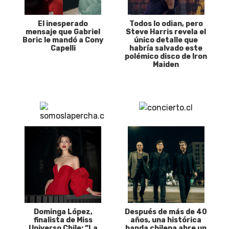
El inesperado
Todos lo odian, pero
mensaje que Gabriel
Steve Harris revela el
Boric le mandó a Cony
único detalle que
Capelli
habría salvado este
polémico disco de Iron
Maiden
Dominga López,
Después de más de 40
finalista de Miss
años, una histórica
Universo Chile: “La
banda chilena abre un