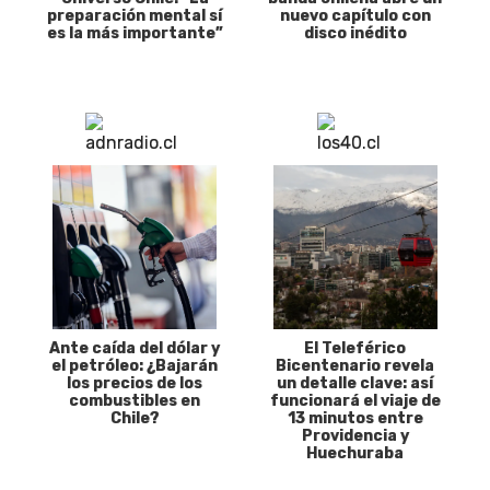
preparación mental sí
nuevo capítulo con
es la más importante”
disco inédito
Ante caída del dólar y
El Teleférico
el petróleo: ¿Bajarán
Bicentenario revela
los precios de los
un detalle clave: así
combustibles en
funcionará el viaje de
Chile?
13 minutos entre
Providencia y
Huechuraba