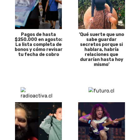
Pagos de hasta
'Qué suerte que uno
$250.000 en agosto:
sabe guardar
La lista completa de
secretos porque si
bonos y cómo revisar
hablara, habría
tu fecha de cobro
relaciones que
durarían hasta hoy
mismo'