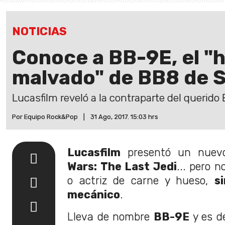
NOTICIAS
Conoce a BB-9E, el 
malvado" de BB8 de S
Lucasfilm reveló a la contraparte del querido
Por Equipo Rock&Pop
|
31 Ago, 2017. 15:03 hrs
Lucasfilm
presentó un nuevo
Wars: The Last Jedi
... pero n
o actriz de carne y hueso,
s
mecánico
.
Lleva de nombre
BB-9E
y es d