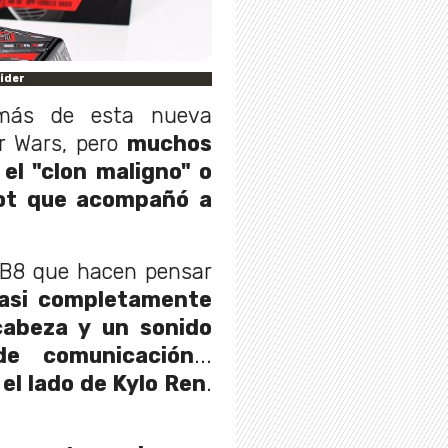
ider
más de esta nueva
ar Wars, pero
muchos
el "clon maligno" o
ot que acompañó a
 BB8 que hacen pensar
casi completamente
cabeza y un sonido
e comunicación
...
el lado de Kylo Ren
.