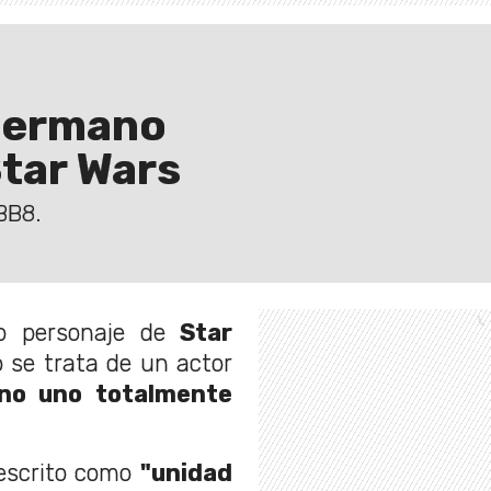
"hermano
tar Wars
 BB8.
 personaje de
Star
o se trata de un actor
ino uno totalmente
escrito como
"unidad