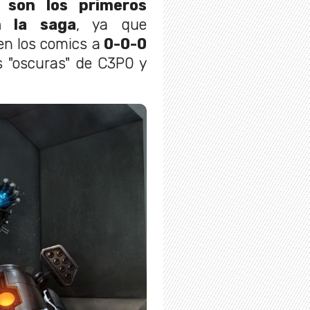
 son los primeros
n la saga
, ya que
en los comics a
0-0-0
 "oscuras" de C3P0 y