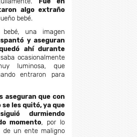
uilamente.
Fue en
aron algo extraño
equeño bebé.
 bebé, una imagen
espantó y aseguran
quedó ahí durante
isaba ocasionalmente
muy luminosa, que
uando entraron para
es aseguran que con
 se les quitó, ya que
iguió durmiendo
odo momento
, por lo
ía de un ente maligno