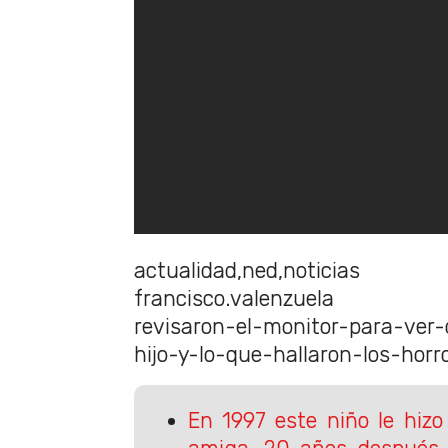
actualidad,ned,noticias
francisco.valenzuela
revisaron-el-monitor-para-ver
hijo-y-lo-que-hallaron-los-horro
En 1997 este niño le hiz