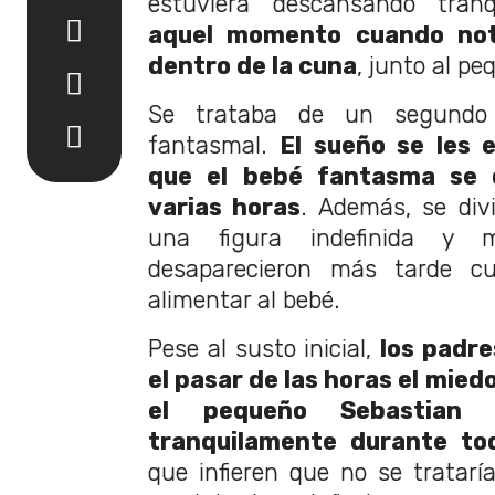
estuviera descansando tranq
aquel momento cuando not
dentro de la cuna
, junto al p
Se trataba de un segundo
fantasmal.
El sueño se les 
que el bebé fantasma se 
varias horas
. Además, se div
una figura indefinida y 
desaparecieron más tarde c
alimentar al bebé.
Pese al susto inicial,
los padr
el pasar de las horas el miedo
el pequeño Sebastian s
tranquilamente durante t
que infieren que no se tratar