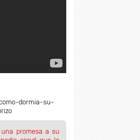
-como-dormia-su-
rizo
o una promesa a su