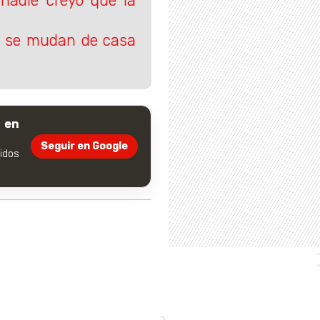
nadie creyó que la
s se mudan de casa
 en
Seguir en Google
dos