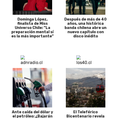
Dominga López,
Después de más de 40
finalista de Miss
años, una histórica
Universo Chile: “La
banda chilena abre un
preparación mental sí
nuevo capítulo con
es la más importante”
disco inédito
Ante caída del dólar y
El Teleférico
el petróleo: ¿Bajarán
Bicentenario revela