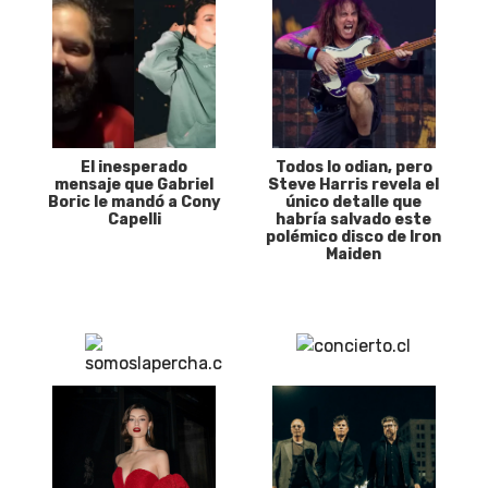
El inesperado
Todos lo odian, pero
mensaje que Gabriel
Steve Harris revela el
Boric le mandó a Cony
único detalle que
Capelli
habría salvado este
polémico disco de Iron
Maiden