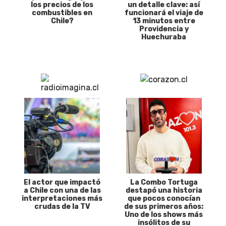
los precios de los
un detalle clave: así
combustibles en
funcionará el viaje de
Chile?
13 minutos entre
Providencia y
Huechuraba
El actor que impactó
La Combo Tortuga
a Chile con una de las
destapó una historia
interpretaciones más
que pocos conocían
crudas de la TV
de sus primeros años:
Uno de los shows más
insólitos de su